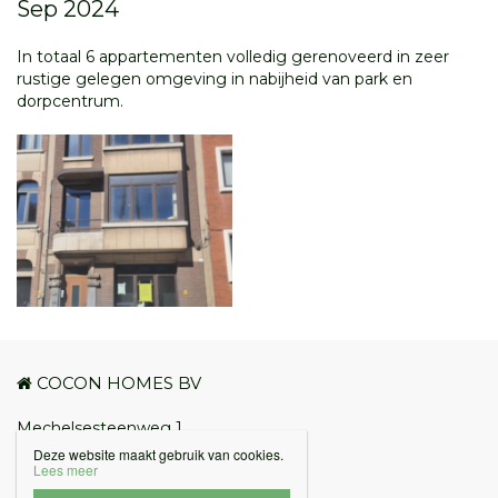
Sep 2024
In totaal 6 appartementen volledig gerenoveerd in zeer
rustige gelegen omgeving in nabijheid van park en
dorpcentrum.
COCON HOMES BV
Mechelsesteenweg 1
BE-2018 Antwerpen
Deze website maakt gebruik van cookies.
Lees meer
BE.0681.842.593